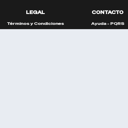
LEGAL
CONTACTO
Términos y Condiciones
Ayuda - PQRS
atamiento de Datos Personales
or TEI S.A.S - Orión Entradas Inteligentes. Powered 