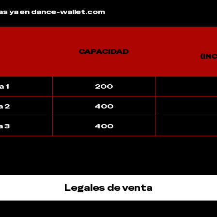
as ya en dance-wallet.com
CAPACIDAD
(IN
 1
200
a 2
400
a 3
400
Legales de venta